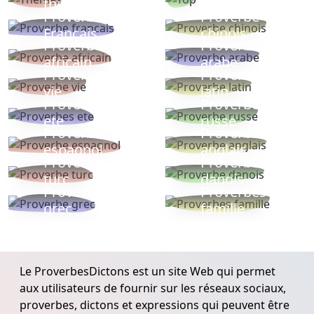
thèmes
populaires
Proverbe
Proverbe
Français
chinois
Proverbe
Proverbe
africain
arabe
Proverbe
Proverbe
vie
latin
Proverbes
Proverbe
ete
russe
Proverbe
Proverbe
espagnol
anglais
Proverbe
Proverbe
turc
danois
Proverbe
Proverbes
grec
famille
Le ProverbesDictons est un site Web qui permet
aux utilisateurs de fournir sur les réseaux sociaux,
proverbes, dictons et expressions qui peuvent être