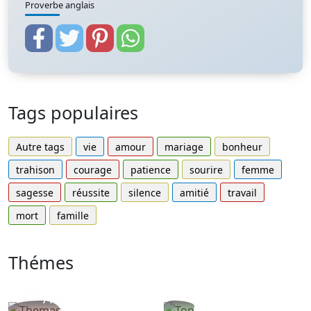
Proverbe anglais
Tags populaires
Autre tags
vie
amour
mariage
bonheur
trahison
courage
patience
sourire
femme
sagesse
réussite
silence
amitié
travail
mort
famille
Thémes
Autres
Proverbes