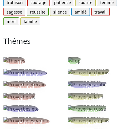
trahison
courage
patience
sourire
femme
sagesse
réussite
silence
amitié
travail
mort
famille
Thémes
Autres
Proverbes
thèmes
populaires
Proverbe
Proverbe
Français
chinois
Proverbe
Proverbe
africain
arabe
Proverbe
Proverbe
vie
latin
Proverbes
Proverbe
ete
russe
Proverbe
Proverbe
espagnol
anglais
Proverbe
Proverbe