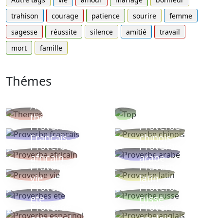
trahison
courage
patience
sourire
femme
sagesse
réussite
silence
amitié
travail
mort
famille
Thémes
Autres
Proverbes
thèmes
populaires
Proverbe
Proverbe
Français
chinois
Proverbe
Proverbe
africain
arabe
Proverbe
Proverbe
vie
latin
Proverbes
Proverbe
ete
russe
Proverbe
Proverbe