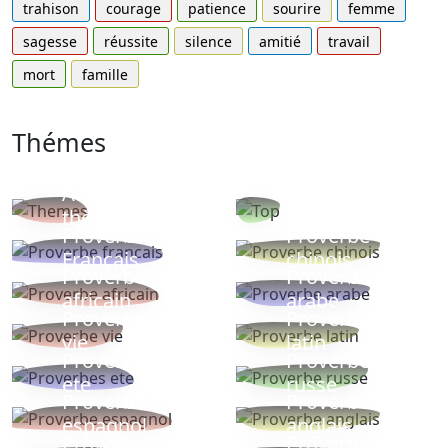
trahison
courage
patience
sourire
femme
sagesse
réussite
silence
amitié
travail
mort
famille
Thémes
Autres
Proverbes
thèmes
populaires
Proverbe
Proverbe
Français
chinois
Proverbe
Proverbe
africain
arabe
Proverbe
Proverbe
vie
latin
Proverbes
Proverbe
ete
russe
Proverbe
Proverbe
espagnol
anglais
Proverbe
Proverbe