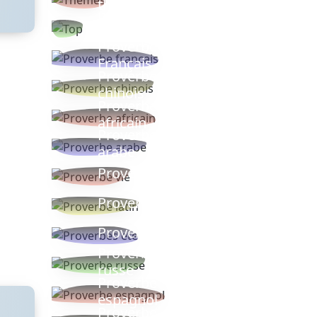
thèmes
Proverbes
populaires
Proverbe
Français
Proverbe
chinois
Proverbe
africain
Proverbe
arabe
Proverbe vie
Proverbe latin
Proverbes ete
Proverbe
russe
Proverbe
espagnol
Proverbe