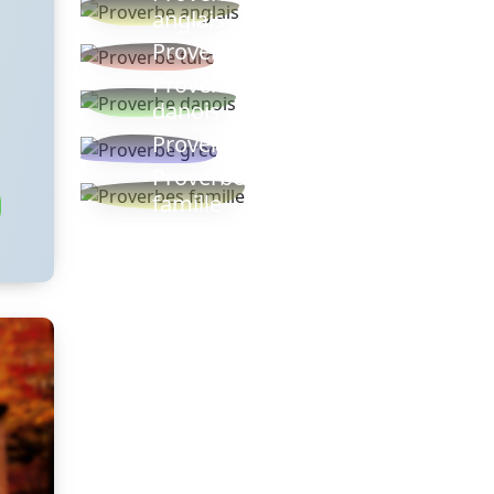
anglais
Proverbe turc
Proverbe
danois
Proverbe grec
Proverbes
famille