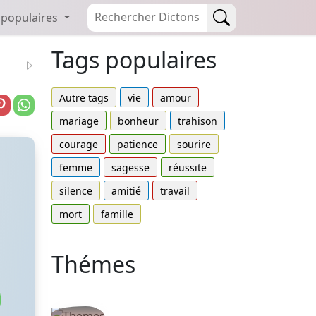
 populaires
Tags populaires
Autre tags
vie
amour
mariage
bonheur
trahison
courage
patience
sourire
femme
sagesse
réussite
silence
amitié
travail
mort
famille
Thémes
Autres