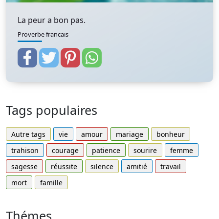
La peur a bon pas.
Proverbe francais
Tags populaires
Autre tags
vie
amour
mariage
bonheur
trahison
courage
patience
sourire
femme
sagesse
réussite
silence
amitié
travail
mort
famille
Thémes