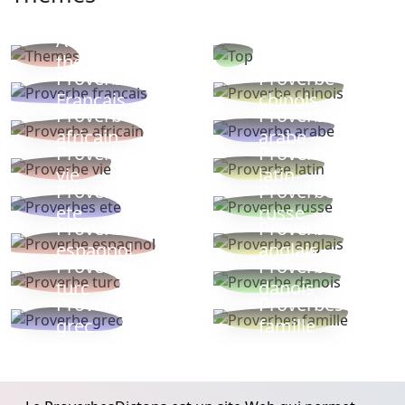
Autres
Proverbes
thèmes
populaires
Proverbe
Proverbe
Français
chinois
Proverbe
Proverbe
africain
arabe
Proverbe
Proverbe
vie
latin
Proverbes
Proverbe
ete
russe
Proverbe
Proverbe
espagnol
anglais
Proverbe
Proverbe
turc
danois
Proverbe
Proverbes
grec
famille