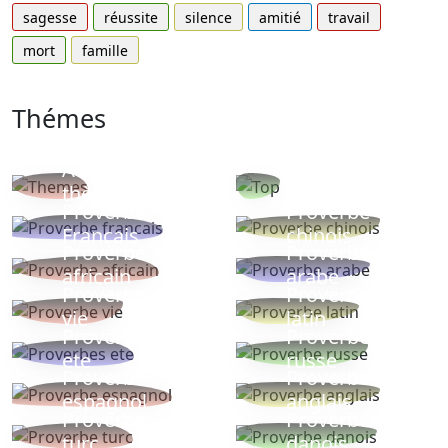
sagesse
réussite
silence
amitié
travail
mort
famille
Thémes
Autres
Proverbes
thèmes
populaires
Proverbe
Proverbe
Français
chinois
Proverbe
Proverbe
africain
arabe
Proverbe
Proverbe
vie
latin
Proverbes
Proverbe
ete
russe
Proverbe
Proverbe
espagnol
anglais
Proverbe
Proverbe
turc
danois