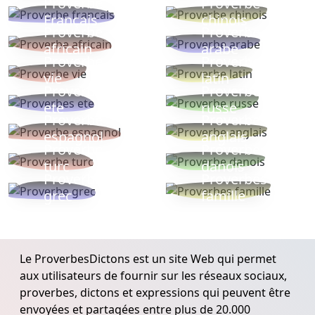
Proverbe
Proverbe
Français
chinois
Proverbe
Proverbe
africain
arabe
Proverbe
Proverbe
vie
latin
Proverbes
Proverbe
ete
russe
Proverbe
Proverbe
espagnol
anglais
Proverbe
Proverbe
turc
danois
Proverbe
Proverbes
grec
famille
Le ProverbesDictons est un site Web qui permet
aux utilisateurs de fournir sur les réseaux sociaux,
proverbes, dictons et expressions qui peuvent être
envoyées et partagées entre plus de 20.000