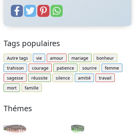
Tags populaires
Autre tags
vie
amour
mariage
bonheur
trahison
courage
patience
sourire
femme
sagesse
réussite
silence
amitié
travail
mort
famille
Thémes
Autres
Proverbes
thèmes
populaires