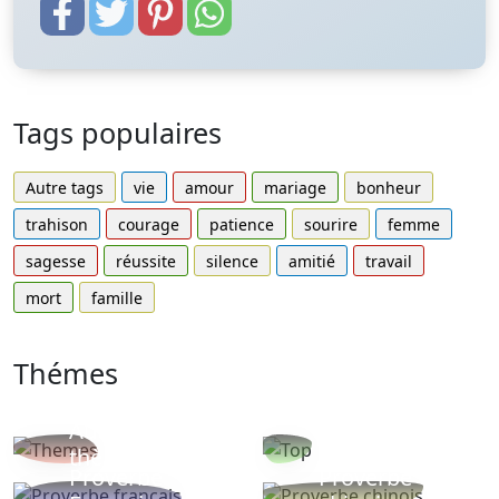
Tags populaires
Autre tags
vie
amour
mariage
bonheur
trahison
courage
patience
sourire
femme
sagesse
réussite
silence
amitié
travail
mort
famille
Thémes
Autres
Proverbes
thèmes
populaires
Proverbe
Proverbe