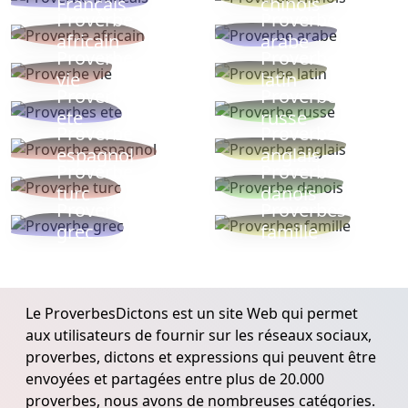
Français
chinois
Proverbe
Proverbe
africain
arabe
Proverbe
Proverbe
vie
latin
Proverbes
Proverbe
ete
russe
Proverbe
Proverbe
espagnol
anglais
Proverbe
Proverbe
turc
danois
Proverbe
Proverbes
grec
famille
Le ProverbesDictons est un site Web qui permet
aux utilisateurs de fournir sur les réseaux sociaux,
proverbes, dictons et expressions qui peuvent être
envoyées et partagées entre plus de 20.000
proverbes, nous avons de nombreuses catégories.