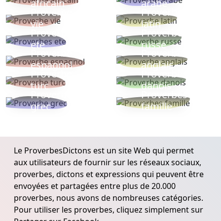
africain
arabe
Proverbe
Proverbe
vie
latin
Proverbes
Proverbe
ete
russe
Proverbe
Proverbe
espagnol
anglais
Proverbe
Proverbe
turc
danois
Proverbe
Proverbes
grec
famille
Le ProverbesDictons est un site Web qui permet
aux utilisateurs de fournir sur les réseaux sociaux,
proverbes, dictons et expressions qui peuvent être
envoyées et partagées entre plus de 20.000
proverbes, nous avons de nombreuses catégories.
Pour utiliser les proverbes, cliquez simplement sur