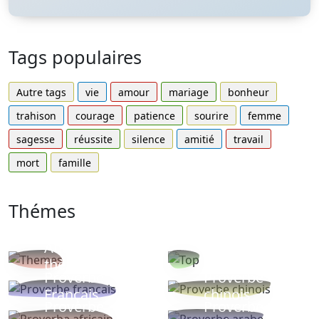
Tags populaires
Autre tags
vie
amour
mariage
bonheur
trahison
courage
patience
sourire
femme
sagesse
réussite
silence
amitié
travail
mort
famille
Thémes
Autres
Proverbes
thèmes
populaires
Proverbe
Proverbe
Français
chinois
Proverbe
Proverbe