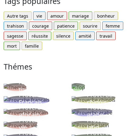
Tags populaires
Autre tags
vie
amour
mariage
bonheur
trahison
courage
patience
sourire
femme
sagesse
réussite
silence
amitié
travail
mort
famille
Thémes
Autres
Proverbes
thèmes
populaires
Proverbe
Proverbe
Français
chinois
Proverbe
Proverbe
africain
arabe
Proverbe
Proverbe
vie
latin
Proverbes
Proverbe