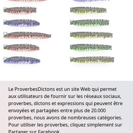
africain
arabe
Proverbe
Proverbe
vie
latin
Proverbes
Proverbe
ete
russe
Proverbe
Proverbe
espagnol
anglais
Proverbe
Proverbe
turc
danois
Proverbe
Proverbes
grec
famille
Le ProverbesDictons est un site Web qui permet
aux utilisateurs de fournir sur les réseaux sociaux,
proverbes, dictons et expressions qui peuvent être
envoyées et partagées entre plus de 20.000
proverbes, nous avons de nombreuses catégories.
Pour utiliser les proverbes, cliquez simplement sur
Partager sur Facebook