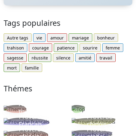
Tags populaires
Autre tags
vie
amour
mariage
bonheur
trahison
courage
patience
sourire
femme
sagesse
réussite
silence
amitié
travail
mort
famille
Thémes
Autres
Proverbes
thèmes
populaires
Proverbe
Proverbe
Français
chinois
Proverbe
Proverbe