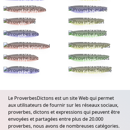
Proverbe
Proverbe
africain
arabe
Proverbe
Proverbe
vie
latin
Proverbes
Proverbe
ete
russe
Proverbe
Proverbe
espagnol
anglais
Proverbe
Proverbe
turc
danois
Proverbe
Proverbes
grec
famille
Le ProverbesDictons est un site Web qui permet
aux utilisateurs de fournir sur les réseaux sociaux,
proverbes, dictons et expressions qui peuvent être
envoyées et partagées entre plus de 20.000
proverbes, nous avons de nombreuses catégories.