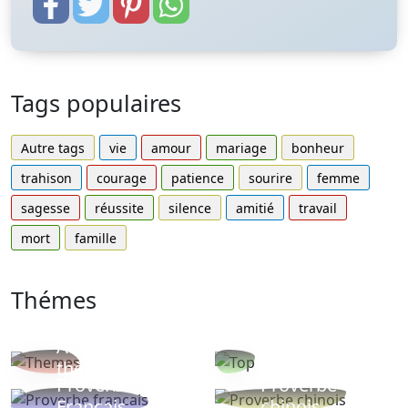
Tags populaires
Autre tags
vie
amour
mariage
bonheur
trahison
courage
patience
sourire
femme
sagesse
réussite
silence
amitié
travail
mort
famille
Thémes
Autres
Proverbes
thèmes
populaires
Proverbe
Proverbe
Français
chinois