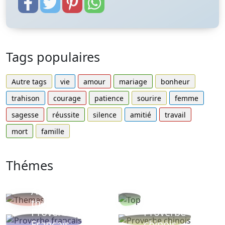
Tags populaires
Autre tags
vie
amour
mariage
bonheur
trahison
courage
patience
sourire
femme
sagesse
réussite
silence
amitié
travail
mort
famille
Thémes
Autres
Proverbes
thèmes
populaires
Proverbe
Proverbe
Français
chinois