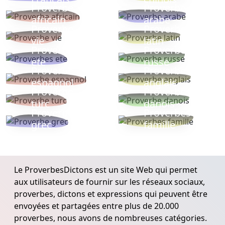
Proverbe
Proverbe
africain
arabe
Proverbe
Proverbe
vie
latin
Proverbes
Proverbe
ete
russe
Proverbe
Proverbe
espagnol
anglais
Proverbe
Proverbe
turc
danois
Proverbe
Proverbes
grec
famille
Le ProverbesDictons est un site Web qui permet
aux utilisateurs de fournir sur les réseaux sociaux,
proverbes, dictons et expressions qui peuvent être
envoyées et partagées entre plus de 20.000
proverbes, nous avons de nombreuses catégories.