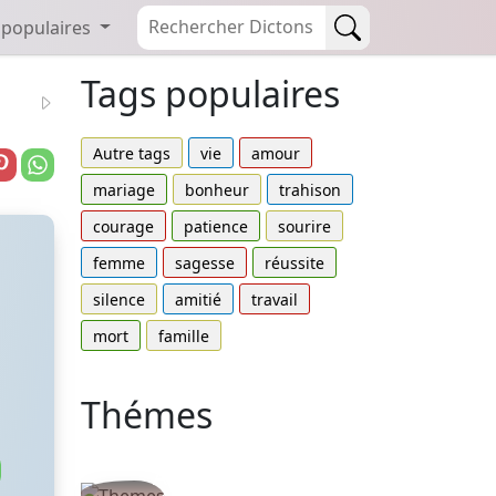
 populaires
Tags populaires
Autre tags
vie
amour
mariage
bonheur
trahison
courage
patience
sourire
femme
sagesse
réussite
silence
amitié
travail
mort
famille
Thémes
Autres