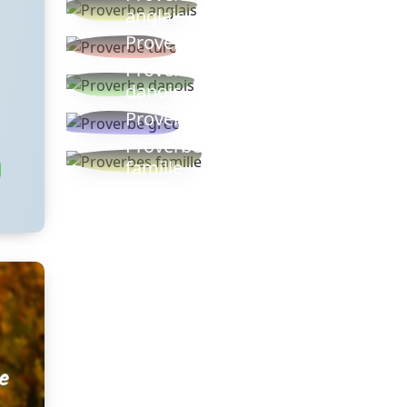
anglais
Proverbe turc
Proverbe
danois
Proverbe grec
Proverbes
famille