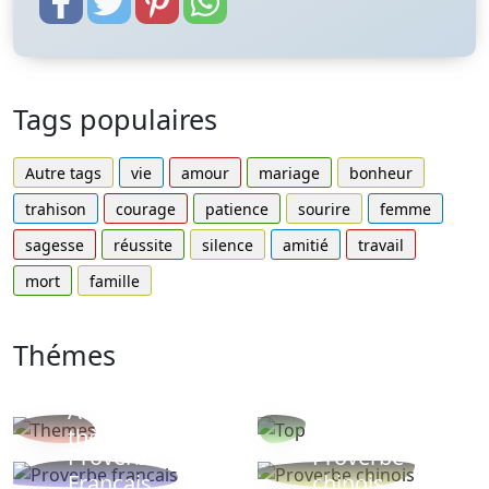
Tags populaires
Autre tags
vie
amour
mariage
bonheur
trahison
courage
patience
sourire
femme
sagesse
réussite
silence
amitié
travail
mort
famille
Thémes
Autres
Proverbes
thèmes
populaires
Proverbe
Proverbe
Français
chinois