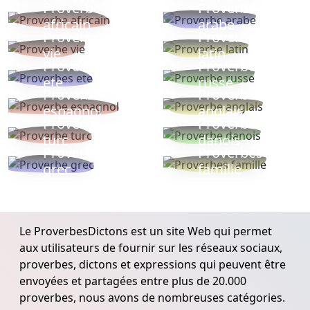
Proverbe
Proverbe
africain
arabe
Proverbe
Proverbe
vie
latin
Proverbes
Proverbe
ete
russe
Proverbe
Proverbe
espagnol
anglais
Proverbe
Proverbe
turc
danois
Proverbe
Proverbes
grec
famille
Le ProverbesDictons est un site Web qui permet
aux utilisateurs de fournir sur les réseaux sociaux,
proverbes, dictons et expressions qui peuvent être
envoyées et partagées entre plus de 20.000
proverbes, nous avons de nombreuses catégories.