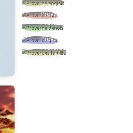
anglais
Proverbe turc
Proverbe
danois
Proverbe grec
Proverbes
famille