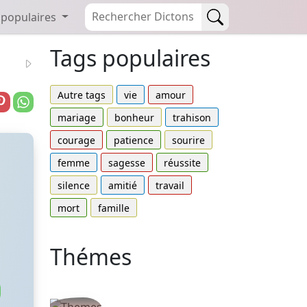
 populaires
Tags populaires
Autre tags
vie
amour
mariage
bonheur
trahison
courage
patience
sourire
femme
sagesse
réussite
silence
amitié
travail
mort
famille
Thémes
Autres