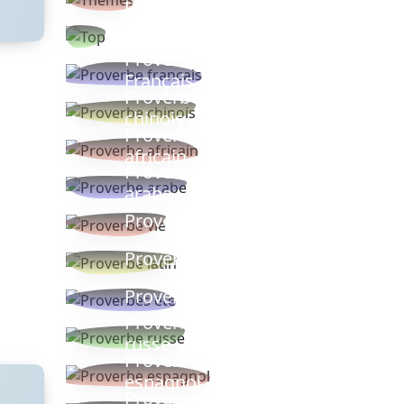
thèmes
Proverbes
populaires
Proverbe
Français
Proverbe
chinois
Proverbe
africain
Proverbe
arabe
Proverbe vie
Proverbe latin
Proverbes ete
Proverbe
russe
Proverbe
espagnol
Proverbe