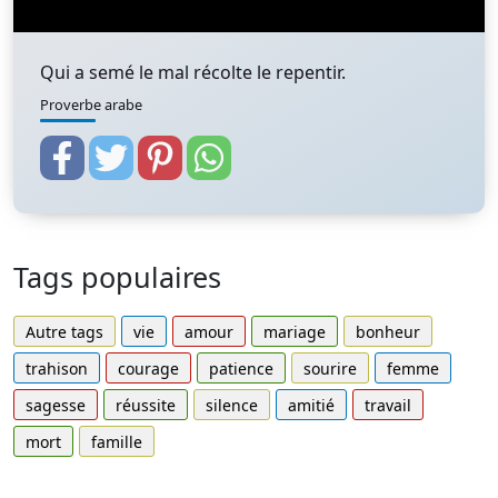
Qui a semé le mal récolte le repentir.
Proverbe arabe
Tags populaires
Autre tags
vie
amour
mariage
bonheur
trahison
courage
patience
sourire
femme
sagesse
réussite
silence
amitié
travail
mort
famille