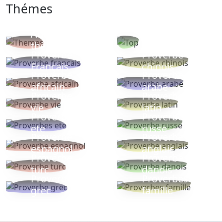
Thémes
Autres
Proverbes
thèmes
populaires
Proverbe
Proverbe
Français
chinois
Proverbe
Proverbe
africain
arabe
Proverbe
Proverbe
vie
latin
Proverbes
Proverbe
ete
russe
Proverbe
Proverbe
espagnol
anglais
Proverbe
Proverbe
turc
danois
Proverbe
Proverbes
grec
famille