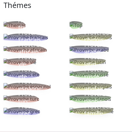
Thémes
Autres
Proverbes
thèmes
populaires
Proverbe
Proverbe
Français
chinois
Proverbe
Proverbe
africain
arabe
Proverbe
Proverbe
vie
latin
Proverbes
Proverbe
ete
russe
Proverbe
Proverbe
espagnol
anglais
Proverbe
Proverbe
turc
danois
Proverbe
Proverbes
grec
famille