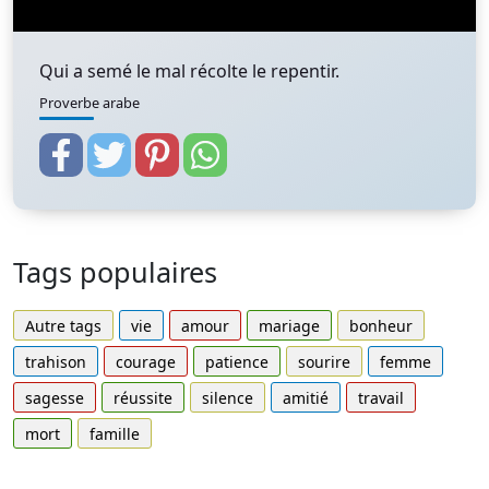
Qui a semé le mal récolte le repentir.
Proverbe arabe
Tags populaires
Autre tags
vie
amour
mariage
bonheur
trahison
courage
patience
sourire
femme
sagesse
réussite
silence
amitié
travail
mort
famille