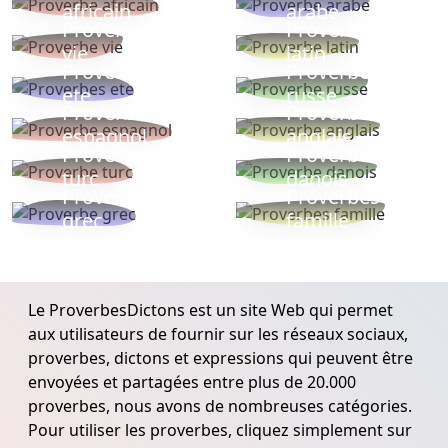
africain
arabe
Proverbe
Proverbe
vie
latin
Proverbes
Proverbe
ete
russe
Proverbe
Proverbe
espagnol
anglais
Proverbe
Proverbe
turc
danois
Proverbe
Proverbes
grec
famille
Le ProverbesDictons est un site Web qui permet
aux utilisateurs de fournir sur les réseaux sociaux,
proverbes, dictons et expressions qui peuvent être
envoyées et partagées entre plus de 20.000
proverbes, nous avons de nombreuses catégories.
Pour utiliser les proverbes, cliquez simplement sur