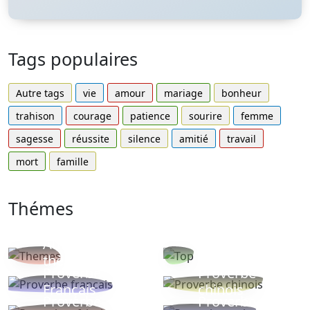
Tags populaires
Autre tags
vie
amour
mariage
bonheur
trahison
courage
patience
sourire
femme
sagesse
réussite
silence
amitié
travail
mort
famille
Thémes
Autres
Proverbes
thèmes
populaires
Proverbe
Proverbe
Français
chinois
Proverbe
Proverbe