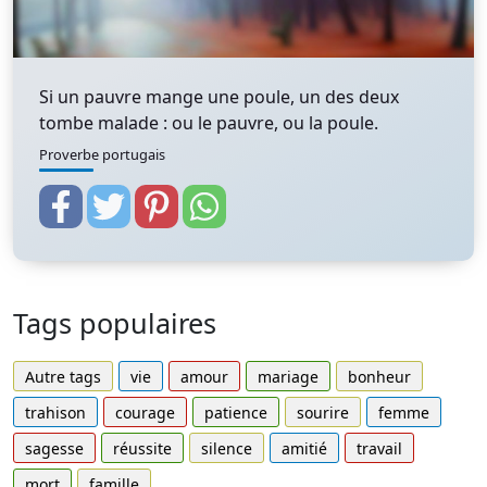
Si un pauvre mange une poule, un des deux
tombe malade : ou le pauvre, ou la poule.
Proverbe portugais
Tags populaires
Autre tags
vie
amour
mariage
bonheur
trahison
courage
patience
sourire
femme
sagesse
réussite
silence
amitié
travail
mort
famille