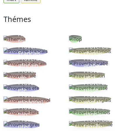
Thémes
Autres
Proverbes
thèmes
populaires
Proverbe
Proverbe
Français
chinois
Proverbe
Proverbe
africain
arabe
Proverbe
Proverbe
vie
latin
Proverbes
Proverbe
ete
russe
Proverbe
Proverbe
espagnol
anglais
Proverbe
Proverbe
turc
danois
Proverbe
Proverbes
grec
famille