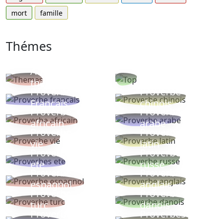
mort
famille
Thémes
Autres
Proverbes
thèmes
populaires
Proverbe
Proverbe
Français
chinois
Proverbe
Proverbe
africain
arabe
Proverbe
Proverbe
vie
latin
Proverbes
Proverbe
ete
russe
Proverbe
Proverbe
espagnol
anglais
Proverbe
Proverbe
turc
danois
Proverbe
Proverbes