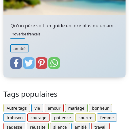
Qu'un père soit un guide encore plus qu'un ami.
Proverbe français
amitié
Tags populaires
Autre tags
vie
amour
mariage
bonheur
trahison
courage
patience
sourire
femme
sagesse
réussite
silence
amitié
travail