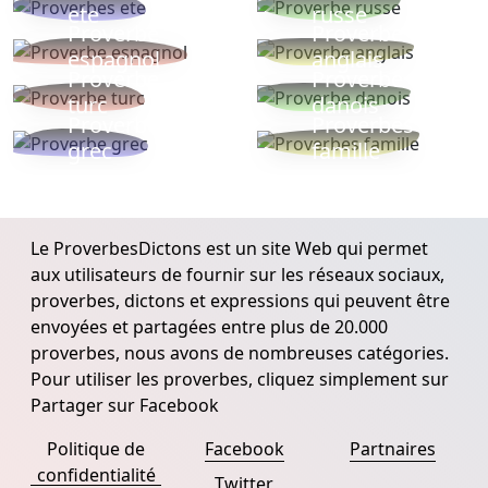
ete
russe
Proverbe
Proverbe
espagnol
anglais
Proverbe
Proverbe
turc
danois
Proverbe
Proverbes
grec
famille
Le ProverbesDictons est un site Web qui permet
aux utilisateurs de fournir sur les réseaux sociaux,
proverbes, dictons et expressions qui peuvent être
envoyées et partagées entre plus de 20.000
proverbes, nous avons de nombreuses catégories.
Pour utiliser les proverbes, cliquez simplement sur
Partager sur Facebook
Politique de
Facebook
Partnaires
confidentialité
Twitter