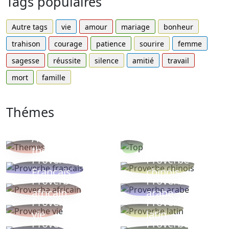
Tags populaires
Autre tags
vie
amour
mariage
bonheur
trahison
courage
patience
sourire
femme
sagesse
réussite
silence
amitié
travail
mort
famille
Thémes
Autres
Proverbes
thèmes
populaires
Proverbe
Proverbe
Français
chinois
Proverbe
Proverbe
africain
arabe
Proverbe
Proverbe
vie
latin
Proverbes
Proverbe