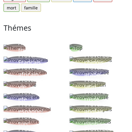
mort
famille
Thémes
Autres
Proverbes
thèmes
populaires
Proverbe
Proverbe
Français
chinois
Proverbe
Proverbe
africain
arabe
Proverbe
Proverbe
vie
latin
Proverbes
Proverbe
ete
russe
Proverbe
Proverbe
espagnol
anglais
Proverbe
Proverbe
turc
danois
Proverbe
Proverbes