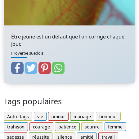
Être jeune est un défaut que l'on corrige chaque
jour.
Proverbe suedois
Tags populaires
Autre tags
vie
amour
mariage
bonheur
trahison
courage
patience
sourire
femme
sagesse
réussite
silence
amitié
travail