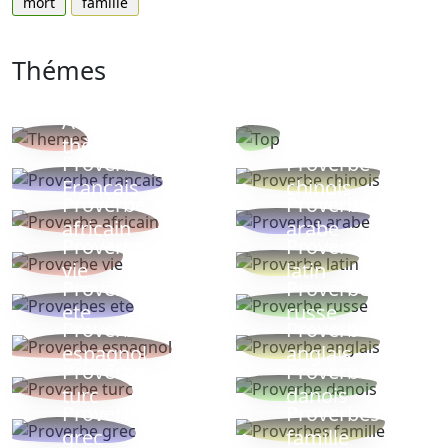
mort
famille
Thémes
Autres
Proverbes
thèmes
populaires
Proverbe
Proverbe
Français
chinois
Proverbe
Proverbe
africain
arabe
Proverbe
Proverbe
vie
latin
Proverbes
Proverbe
ete
russe
Proverbe
Proverbe
espagnol
anglais
Proverbe
Proverbe
turc
danois
Proverbe
Proverbes
grec
famille