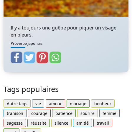
Il y a toujours une guêpe pour piquer un visage
en pleurs.
Proverbe japonais
Tags populaires
Autre tags
vie
amour
mariage
bonheur
trahison
courage
patience
sourire
femme
sagesse
réussite
silence
amitié
travail