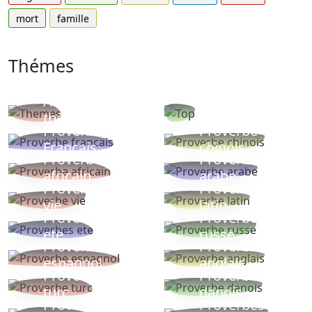
mort
famille
Thémes
Autres
Proverbes
thèmes
populaires
Proverbe
Proverbe
Français
chinois
Proverbe
Proverbe
africain
arabe
Proverbe
Proverbe
vie
latin
Proverbes
Proverbe
ete
russe
Proverbe
Proverbe
espagnol
anglais
Proverbe
Proverbe
turc
danois
Proverbe
Proverbes