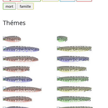
mort
famille
Thémes
Autres
Proverbes
thèmes
populaires
Proverbe
Proverbe
Français
chinois
Proverbe
Proverbe
africain
arabe
Proverbe
Proverbe
vie
latin
Proverbes
Proverbe
ete
russe
Proverbe
Proverbe
espagnol
anglais
Proverbe
Proverbe
turc
danois
Proverbe
Proverbes