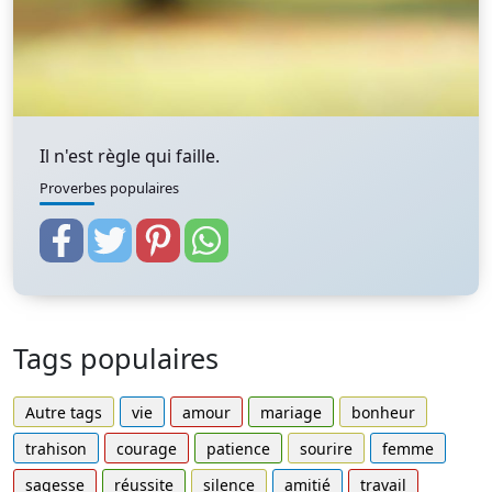
Il n'est règle qui faille.
Proverbes populaires
Tags populaires
Autre tags
vie
amour
mariage
bonheur
trahison
courage
patience
sourire
femme
sagesse
réussite
silence
amitié
travail