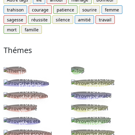
trahison
courage
patience
sourire
femme
sagesse
réussite
silence
amitié
travail
mort
famille
Thémes
Autres
Proverbes
thèmes
populaires
Proverbe
Proverbe
Français
chinois
Proverbe
Proverbe
africain
arabe
Proverbe
Proverbe
vie
latin
Proverbes
Proverbe
ete
russe
Proverbe
Proverbe