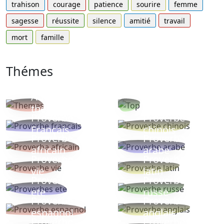
trahison
courage
patience
sourire
femme
sagesse
réussite
silence
amitié
travail
mort
famille
Thémes
Autres
Proverbes
thèmes
populaires
Proverbe
Proverbe
Français
chinois
Proverbe
Proverbe
africain
arabe
Proverbe
Proverbe
vie
latin
Proverbes
Proverbe
ete
russe
Proverbe
Proverbe
espagnol
anglais
Proverbe
Proverbe