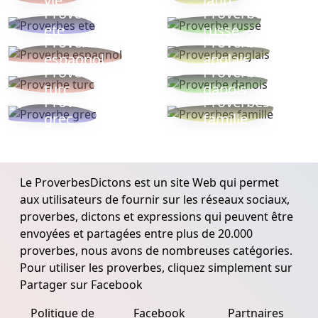
vie
latin
Proverbes
Proverbe
ete
russe
Proverbe
Proverbe
espagnol
anglais
Proverbe
Proverbe
turc
danois
Proverbe
Proverbes
grec
famille
Le ProverbesDictons est un site Web qui permet
aux utilisateurs de fournir sur les réseaux sociaux,
proverbes, dictons et expressions qui peuvent être
envoyées et partagées entre plus de 20.000
proverbes, nous avons de nombreuses catégories.
Pour utiliser les proverbes, cliquez simplement sur
Partager sur Facebook
Politique de
Facebook
Partnaires