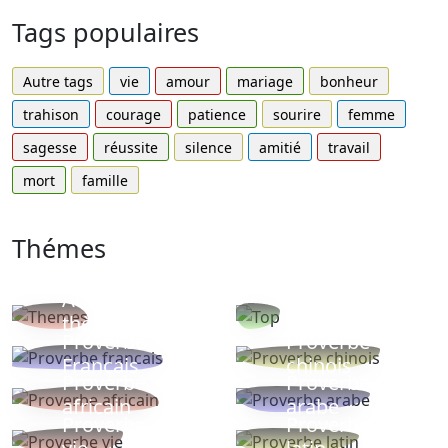
Tags populaires
Autre tags
vie
amour
mariage
bonheur
trahison
courage
patience
sourire
femme
sagesse
réussite
silence
amitié
travail
mort
famille
Thémes
Autres
Proverbes
thèmes
populaires
Proverbe
Proverbe
Français
chinois
Proverbe
Proverbe
africain
arabe
Proverbe
Proverbe