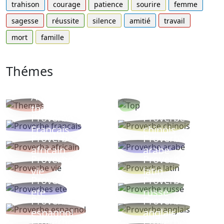
trahison
courage
patience
sourire
femme
sagesse
réussite
silence
amitié
travail
mort
famille
Thémes
Autres
Proverbes
thèmes
populaires
Proverbe
Proverbe
Français
chinois
Proverbe
Proverbe
africain
arabe
Proverbe
Proverbe
vie
latin
Proverbes
Proverbe
ete
russe
Proverbe
Proverbe
espagnol
anglais
Proverbe
Proverbe