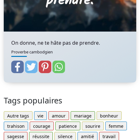
On donne, ne te hâte pas de prendre.
Proverbe cambodgien
Tags populaires
Autre tags
vie
amour
mariage
bonheur
trahison
courage
patience
sourire
femme
sagesse
réussite
silence
amitié
travail