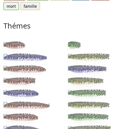
mort
famille
Thémes
Autres
Proverbes
thèmes
populaires
Proverbe
Proverbe
Français
chinois
Proverbe
Proverbe
africain
arabe
Proverbe
Proverbe
vie
latin
Proverbes
Proverbe
ete
russe
Proverbe
Proverbe
espagnol
anglais
Proverbe
Proverbe
turc
danois
Proverbe
Proverbes