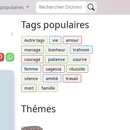
 populaires
Tags populaires
Autre tags
vie
amour
mariage
bonheur
trahison
courage
patience
sourire
femme
sagesse
réussite
silence
amitié
travail
mort
famille
Thémes
Autres