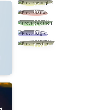
anglais
Proverbe turc
Proverbe
danois
Proverbe grec
Proverbes
famille