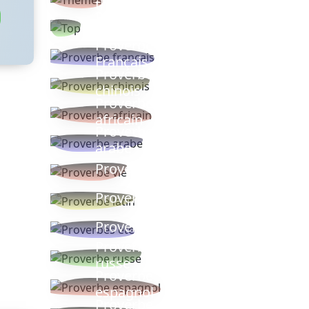
thèmes
Proverbes
populaires
Proverbe
Français
Proverbe
chinois
Proverbe
africain
Proverbe
arabe
Proverbe vie
Proverbe latin
Proverbes ete
Proverbe
russe
Proverbe
espagnol
Proverbe