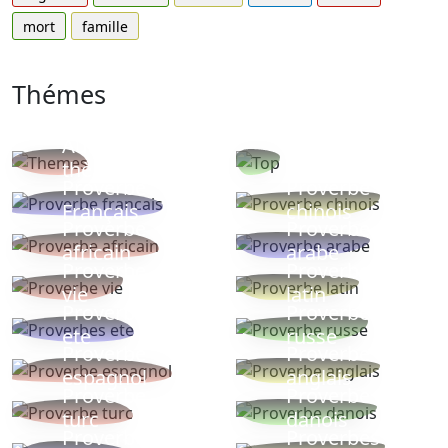
mort
famille
Thémes
Autres
Proverbes
thèmes
populaires
Proverbe
Proverbe
Français
chinois
Proverbe
Proverbe
africain
arabe
Proverbe
Proverbe
vie
latin
Proverbes
Proverbe
ete
russe
Proverbe
Proverbe
espagnol
anglais
Proverbe
Proverbe
turc
danois
Proverbe
Proverbes