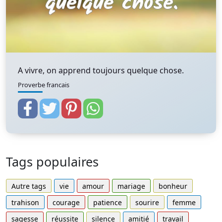
A vivre, on apprend toujours quelque chose.
Proverbe francais
Tags populaires
Autre tags
vie
amour
mariage
bonheur
trahison
courage
patience
sourire
femme
sagesse
réussite
silence
amitié
travail