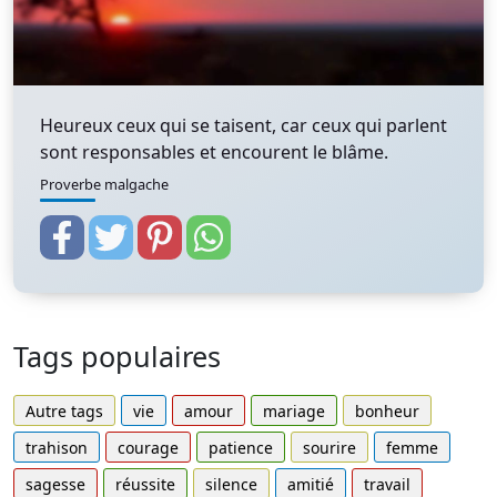
Heureux ceux qui se taisent, car ceux qui parlent
sont responsables et encourent le blâme.
Proverbe malgache
Tags populaires
Autre tags
vie
amour
mariage
bonheur
trahison
courage
patience
sourire
femme
sagesse
réussite
silence
amitié
travail