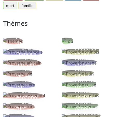
mort
famille
Thémes
Autres
Proverbes
thèmes
populaires
Proverbe
Proverbe
Français
chinois
Proverbe
Proverbe
africain
arabe
Proverbe
Proverbe
vie
latin
Proverbes
Proverbe
ete
russe
Proverbe
Proverbe
espagnol
anglais
Proverbe
Proverbe
turc
danois
Proverbe
Proverbes