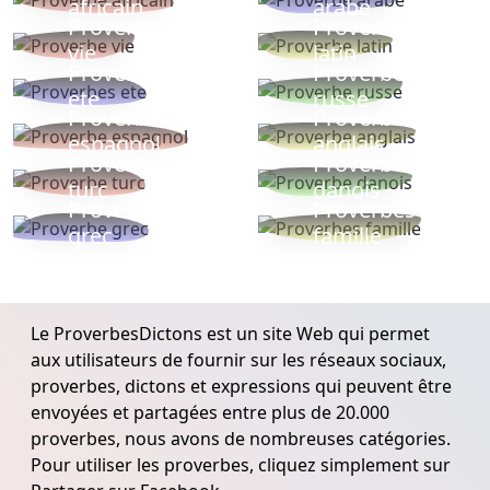
africain
arabe
Proverbe
Proverbe
vie
latin
Proverbes
Proverbe
ete
russe
Proverbe
Proverbe
espagnol
anglais
Proverbe
Proverbe
turc
danois
Proverbe
Proverbes
grec
famille
Le ProverbesDictons est un site Web qui permet
aux utilisateurs de fournir sur les réseaux sociaux,
proverbes, dictons et expressions qui peuvent être
envoyées et partagées entre plus de 20.000
proverbes, nous avons de nombreuses catégories.
Pour utiliser les proverbes, cliquez simplement sur