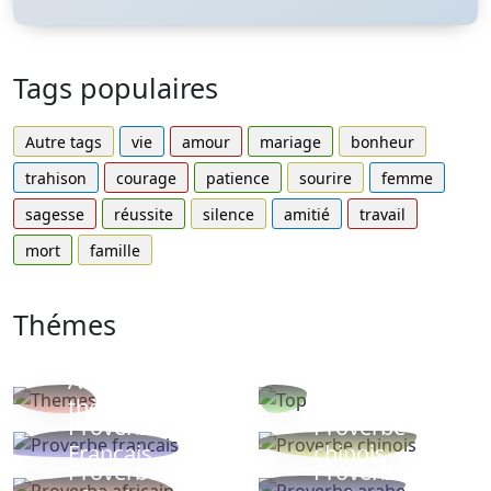
Tags populaires
Autre tags
vie
amour
mariage
bonheur
trahison
courage
patience
sourire
femme
sagesse
réussite
silence
amitié
travail
mort
famille
Thémes
Autres
Proverbes
thèmes
populaires
Proverbe
Proverbe
Français
chinois
Proverbe
Proverbe