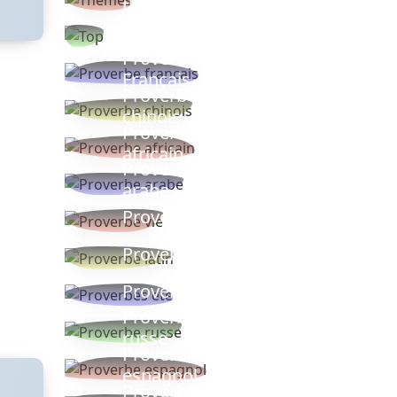
thèmes
Proverbes
populaires
Proverbe
Français
Proverbe
chinois
Proverbe
africain
Proverbe
arabe
Proverbe vie
Proverbe latin
Proverbes ete
Proverbe
russe
Proverbe
espagnol
Proverbe