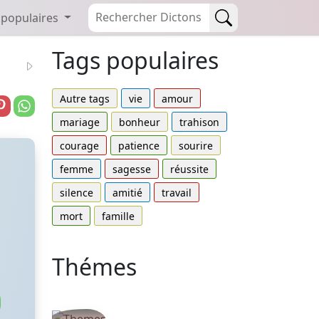
 populaires
Tags populaires
Autre tags
vie
amour
mariage
bonheur
trahison
courage
patience
sourire
femme
sagesse
réussite
silence
amitié
travail
mort
famille
Thémes
Autres