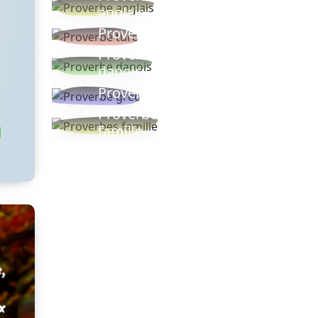
anglais
Proverbe turc
Proverbe
danois
Proverbe grec
Proverbes
famille