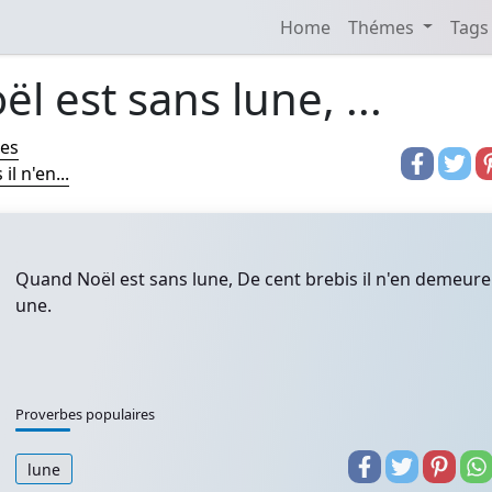
Home
Thémes
Tags
 est sans lune, ...
res
l n'en...
Quand Noël est sans lune, De cent brebis il n'en demeure
une.
Proverbes populaires
lune