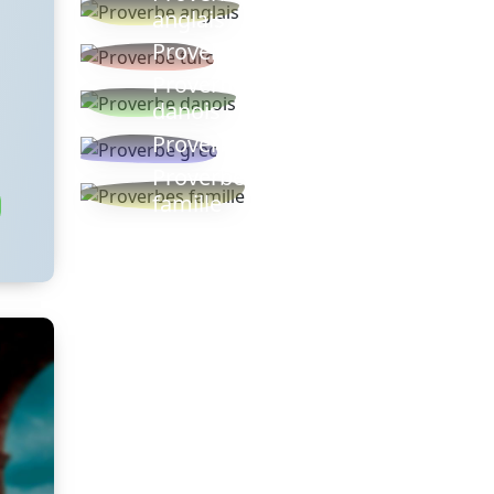
anglais
Proverbe turc
Proverbe
danois
Proverbe grec
Proverbes
famille