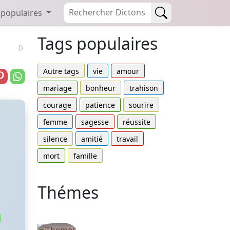
 populaires
Tags populaires
Autre tags
vie
amour
mariage
bonheur
trahison
courage
patience
sourire
femme
sagesse
réussite
silence
amitié
travail
mort
famille
Thémes
Autres