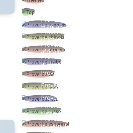
thèmes
Proverbes
populaires
Proverbe
Français
Proverbe
chinois
Proverbe
africain
Proverbe
arabe
Proverbe vie
Proverbe latin
Proverbes ete
Proverbe
russe
Proverbe
espagnol
Proverbe