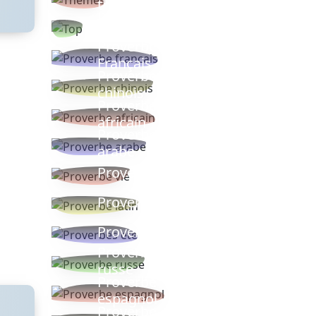
thèmes
Proverbes
populaires
Proverbe
Français
Proverbe
chinois
Proverbe
africain
Proverbe
arabe
Proverbe vie
Proverbe latin
Proverbes ete
Proverbe
russe
Proverbe
espagnol
Proverbe