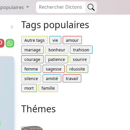
 populaires
Tags populaires
Autre tags
vie
amour
mariage
bonheur
trahison
courage
patience
sourire
femme
sagesse
réussite
silence
amitié
travail
mort
famille
Thémes
Autres