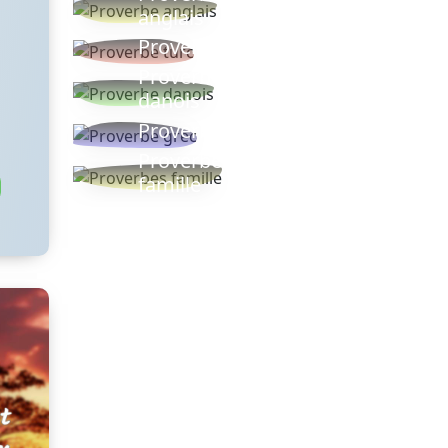
anglais
Proverbe turc
Proverbe
danois
Proverbe grec
Proverbes
famille