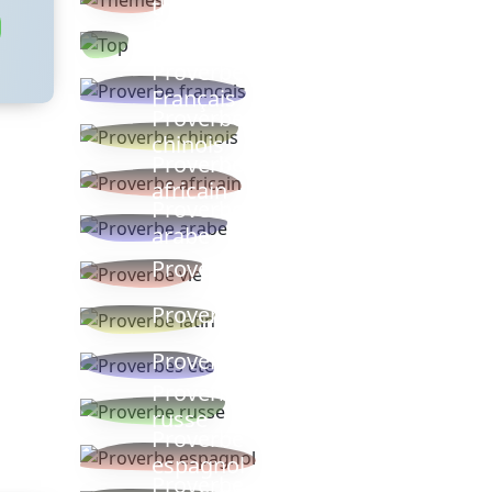
thèmes
Proverbes
populaires
Proverbe
Français
Proverbe
chinois
Proverbe
africain
Proverbe
arabe
Proverbe vie
Proverbe latin
Proverbes ete
Proverbe
russe
Proverbe
espagnol
Proverbe