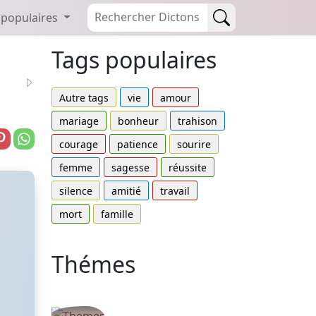
 populaires
Tags populaires
Autre tags
vie
amour
mariage
bonheur
trahison
courage
patience
sourire
femme
sagesse
réussite
silence
amitié
travail
mort
famille
Thémes
Autres