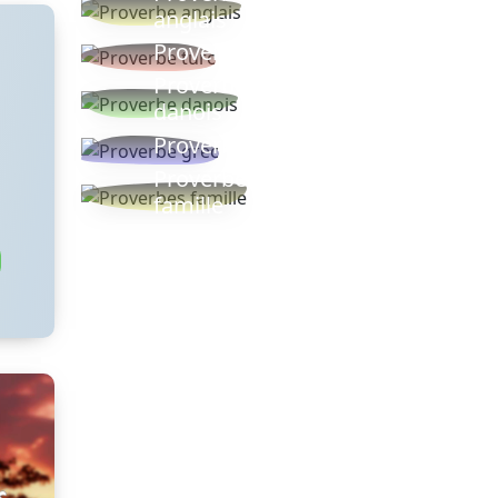
anglais
Proverbe turc
Proverbe
danois
Proverbe grec
Proverbes
famille