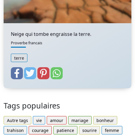
Neige qui tombe engraisse la terre.
Proverbe francais
terre
Tags populaires
Autre tags
vie
amour
mariage
bonheur
trahison
courage
patience
sourire
femme