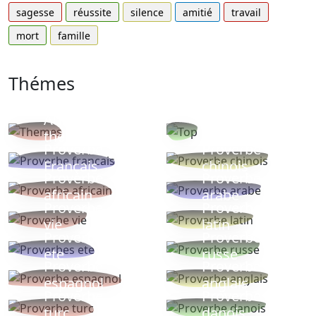
sagesse
réussite
silence
amitié
travail
mort
famille
Thémes
Autres
Proverbes
thèmes
populaires
Proverbe
Proverbe
Français
chinois
Proverbe
Proverbe
africain
arabe
Proverbe
Proverbe
vie
latin
Proverbes
Proverbe
ete
russe
Proverbe
Proverbe
espagnol
anglais
Proverbe
Proverbe
turc
danois