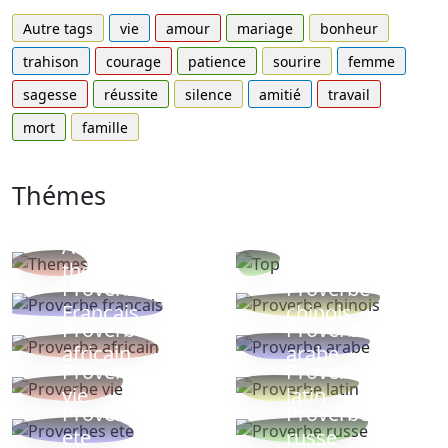
Autre tags
vie
amour
mariage
bonheur
trahison
courage
patience
sourire
femme
sagesse
réussite
silence
amitié
travail
mort
famille
Thémes
Autres
Proverbes
thèmes
populaires
Proverbe
Proverbe
Français
chinois
Proverbe
Proverbe
africain
arabe
Proverbe
Proverbe
vie
latin
Proverbes
Proverbe
ete
russe