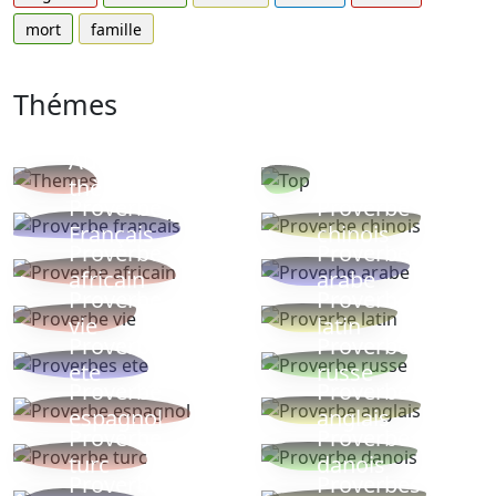
mort
famille
Thémes
Autres
Proverbes
thèmes
populaires
Proverbe
Proverbe
Français
chinois
Proverbe
Proverbe
africain
arabe
Proverbe
Proverbe
vie
latin
Proverbes
Proverbe
ete
russe
Proverbe
Proverbe
espagnol
anglais
Proverbe
Proverbe
turc
danois
Proverbe
Proverbes