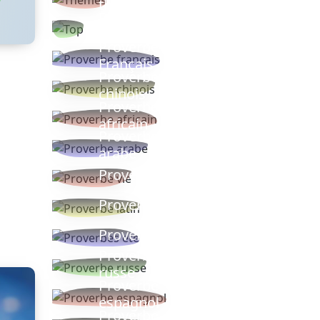
thèmes
Proverbes
populaires
Proverbe
Français
Proverbe
chinois
Proverbe
africain
Proverbe
arabe
Proverbe vie
Proverbe latin
Proverbes ete
Proverbe
russe
Proverbe
espagnol
Proverbe