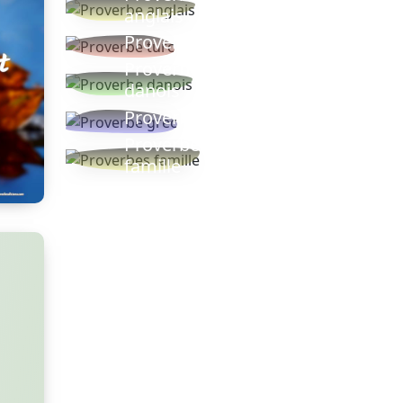
anglais
Proverbe turc
Proverbe
danois
Proverbe grec
Proverbes
famille