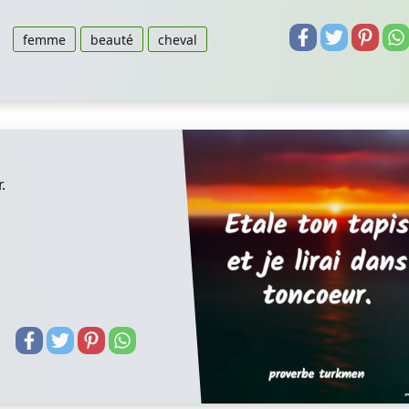
femme
beauté
cheval
.