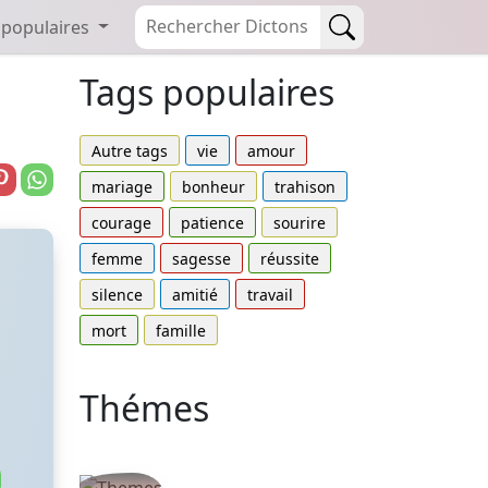
 populaires
Tags populaires
Autre tags
vie
amour
mariage
bonheur
trahison
courage
patience
sourire
femme
sagesse
réussite
silence
amitié
travail
mort
famille
Thémes
Autres