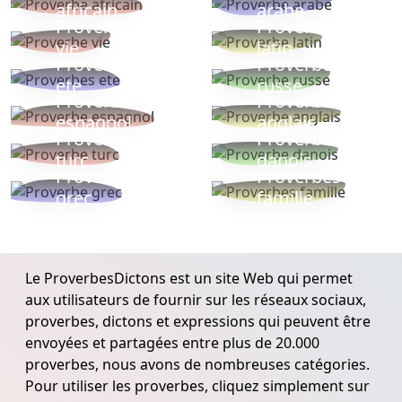
africain
arabe
Proverbe
Proverbe
vie
latin
Proverbes
Proverbe
ete
russe
Proverbe
Proverbe
espagnol
anglais
Proverbe
Proverbe
turc
danois
Proverbe
Proverbes
grec
famille
Le ProverbesDictons est un site Web qui permet
aux utilisateurs de fournir sur les réseaux sociaux,
proverbes, dictons et expressions qui peuvent être
envoyées et partagées entre plus de 20.000
proverbes, nous avons de nombreuses catégories.
Pour utiliser les proverbes, cliquez simplement sur