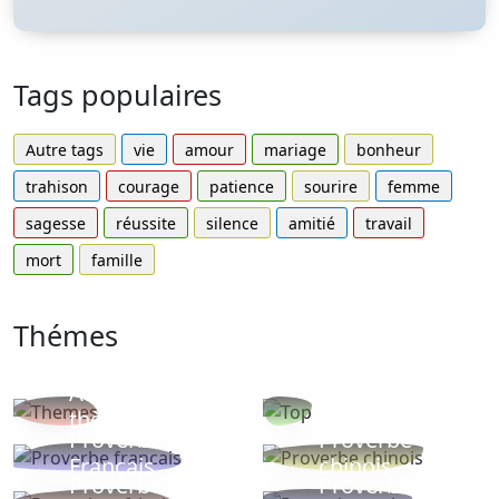
Tags populaires
Autre tags
vie
amour
mariage
bonheur
trahison
courage
patience
sourire
femme
sagesse
réussite
silence
amitié
travail
mort
famille
Thémes
Autres
Proverbes
thèmes
populaires
Proverbe
Proverbe
Français
chinois
Proverbe
Proverbe