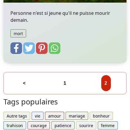
Personne n'est si jeune qu'il ne puisse mourir
demain.
mort
<
1
2
Tags populaires
Autre tags
vie
amour
mariage
bonheur
trahison
courage
patience
sourire
femme