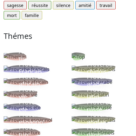
sagesse
réussite
silence
amitié
travail
mort
famille
Thémes
Autres
Proverbes
thèmes
populaires
Proverbe
Proverbe
Français
chinois
Proverbe
Proverbe
africain
arabe
Proverbe
Proverbe
vie
latin
Proverbes
Proverbe
ete
russe
Proverbe
Proverbe
espagnol
anglais
Proverbe
Proverbe
turc
danois