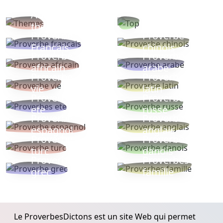
Autres
Proverbes
thèmes
populaires
Proverbe
Proverbe
Français
chinois
Proverbe
Proverbe
africain
arabe
Proverbe
Proverbe
vie
latin
Proverbes
Proverbe
ete
russe
Proverbe
Proverbe
espagnol
anglais
Proverbe
Proverbe
turc
danois
Proverbe
Proverbes
grec
famille
Le ProverbesDictons est un site Web qui permet