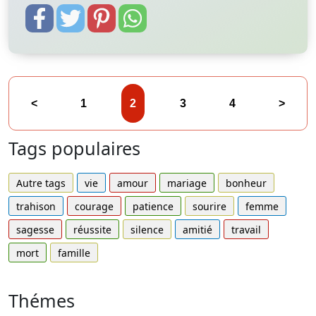
<
1
2
3
4
>
Tags populaires
Autre tags
vie
amour
mariage
bonheur
trahison
courage
patience
sourire
femme
sagesse
réussite
silence
amitié
travail
mort
famille
Thémes