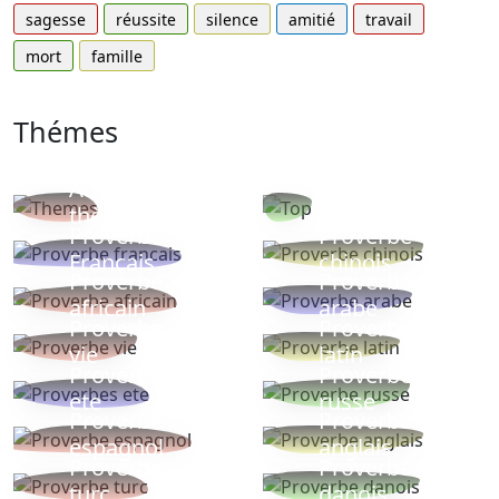
sagesse
réussite
silence
amitié
travail
mort
famille
Thémes
Autres
Proverbes
thèmes
populaires
Proverbe
Proverbe
Français
chinois
Proverbe
Proverbe
africain
arabe
Proverbe
Proverbe
vie
latin
Proverbes
Proverbe
ete
russe
Proverbe
Proverbe
espagnol
anglais
Proverbe
Proverbe
turc
danois