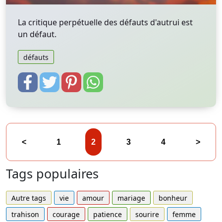
La critique perpétuelle des défauts d'autrui est
un défaut.
défauts
<
1
2
3
4
>
Tags populaires
Autre tags
vie
amour
mariage
bonheur
trahison
courage
patience
sourire
femme