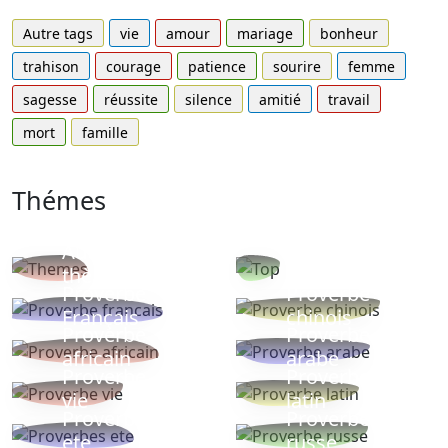
Autre tags
vie
amour
mariage
bonheur
trahison
courage
patience
sourire
femme
sagesse
réussite
silence
amitié
travail
mort
famille
Thémes
Autres
Proverbes
thèmes
populaires
Proverbe
Proverbe
Français
chinois
Proverbe
Proverbe
africain
arabe
Proverbe
Proverbe
vie
latin
Proverbes
Proverbe
ete
russe