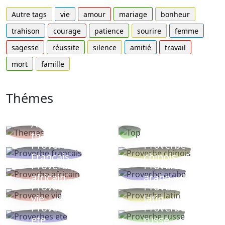
Autre tags
vie
amour
mariage
bonheur
trahison
courage
patience
sourire
femme
sagesse
réussite
silence
amitié
travail
mort
famille
Thémes
Autres
Proverbes
thèmes
populaires
Proverbe
Proverbe
Français
chinois
Proverbe
Proverbe
africain
arabe
Proverbe
Proverbe
vie
latin
Proverbes
Proverbe
ete
russe